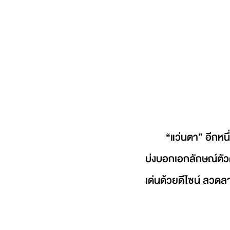
	“แว่นตา” อีกหนึ่งไอเทมสำคัญนอกเหนือไปจากเครื่องประดับอื่นๆ  ไอเทมที่ช่วยเติมเต็มและ
บ่งบอกเอกลักษณ์ตัวต
เด่นด้วยดีไซน์ ลวดลา