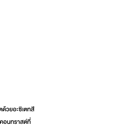
ตด้วยอะซิเตทสี
มคอนทราสต์ที่