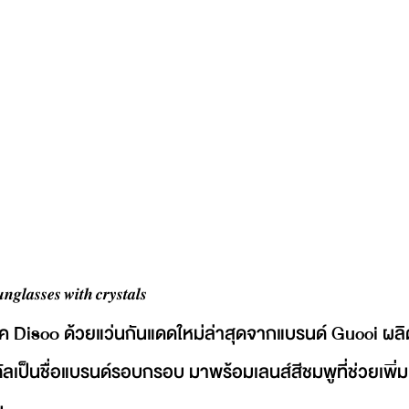
𝒈𝒍𝒂𝒔𝒔𝒆𝒔 𝒘𝒊𝒕𝒉 𝒄𝒓𝒚𝒔𝒕𝒂𝒍𝒔
ยยุค Disco ด้วยแว่นกันแดดใหม่ล่าสุดจากแบรนด์ Gucci ผลิ
ตัลเป็นชื่อแบรนด์รอบกรอบ มาพร้อมเลนส์สีชมพูที่ช่วยเพิ่