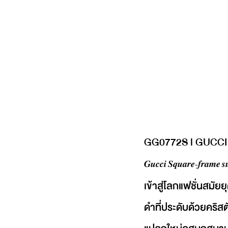
GG0772S l GUCCI
𝑮𝒖𝒄𝒄𝒊 𝑺𝒒𝒖𝒂𝒓𝒆-𝒇𝒓𝒂𝒎𝒆 𝒔𝒖
เข้าสู่โลกแฟชั่นสมั
ดำที่ประดับด้วยคริส