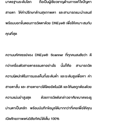
มาตรฐานระดับโลก ถือเป็นผู้เชี่ยวชาญด้านการแก้ไขปัญหา
สายตา ให้คำปรึกษาด้านสุขภาพตา และสามารถแนะนำเลนส์
พร้อมบอกขั้นตอนการวัดตาด้วย DNEye® เพื่อให้เหมาะสมกับ
คุณที่สุด
ความมหัศจรรย์ของ DNEye® Scanner ที่ทุกคนสงสัยว่า ดี
กว่าเครื่องตัวสายตาธรรมดาอย่างไร นั้นก็คือ สามารถวัด
ความผิดปกติในการมองเห็นทั้งระดับต่ำ และระดับสูงเพื่อหา ค่า
สายตาสั้น และ สายตายาวได้โดยอัตโนมัติ และให้ผลถูกต้องด้วย
ความแม่นยำสูงสุด ด้วยการวัดดังกล่าวอาศัยขนาดของรู
ม่านตาเป็นหลัก พร้อมบันทึกข้อมูลได้มากกว่าที่เคยเพื่อให้คุณ
เปิดศักยภาพแห่งวิสัยทัศน์ได้เต็ม 100%