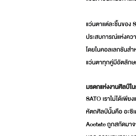
แว่นตาแต่ละชิ้นของ 
ประสบการณ์แห่งความเ
โดยในคอลเลกชันสำหรับ
แว่นตาทุกคู่มีอัตลัก
มรดกแห่งงานศิลป์ใน
SATO เราไม่ได้เพีย
หัตถศิลป์นั้นคือ อะซ
Acetate ถูกสกัดมาจาก