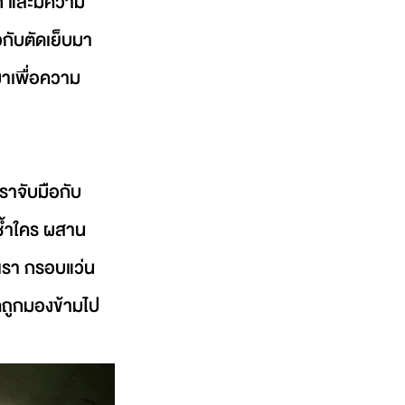
ึก และมีความ
วกับตัดเย็บมา
งมาเพื่อความ
เราจับมือกับ
่ซ้ำใคร ผสาน
เรา กรอบแว่น
ใดถูกมองข้ามไป