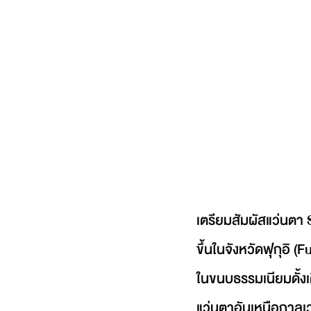
เตรียมสัมผัสแว่นตา
ขึ้นในจังหวัดฟุกุอิ (
ในขนบธรรมเนียมดั้ง
แว่นตาอันเหนือกาลเ