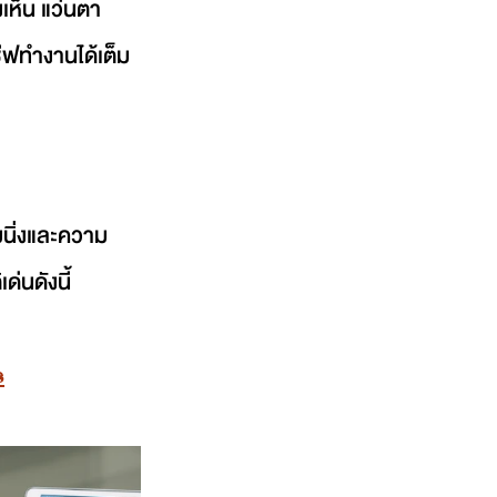
ห็น แว่นตา 
ซีฟทำงานได้เต็ม
มนิ่งและความ
่นดังนี้
s