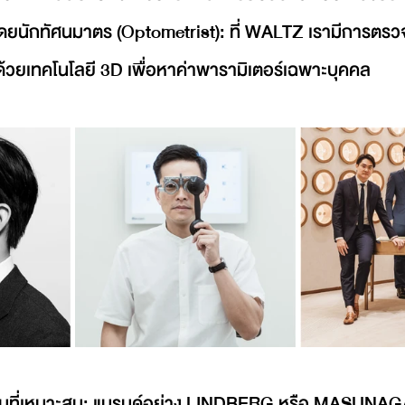
ดยนักทัศนมาตร (Optometrist): ที่ WALTZ เรามีการตร
ด้วยเทคโนโลยี 3D เพื่อหาค่าพารามิเตอร์เฉพาะบุคคล
บที่เหมาะสม: แบรนด์อย่าง LINDBERG หรือ MASUNAGA 