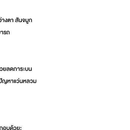
างตา สันจมูก 
มารถ 
 ช่วยลดภาระบน
่มีปัญหาแว่นหลวม
ระกอบด้วย: