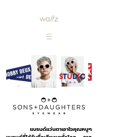
แบรนด์แว่นตาเอาใจคุณหนูๆ