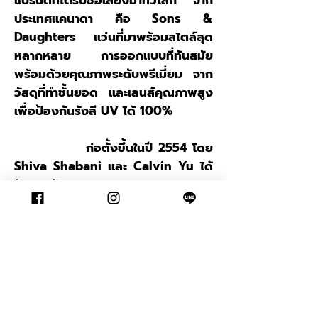
แบรนด์ที่ได้รับชื่อเสียงมาทั่วโลก จาก
ประเทศแคนาดา คือ Sons &
Daughters แว่นที่มาพร้อมสไตล์สุด
หลากหลาย การออกแบบที่ทันสมัย
พร้อมด้วยคุณภาพระดับพรีเมี่ยม จาก
วัสดุที่ทำชั้นยอด และเลนส์คุณภาพสูง
เพื่อป้องกันรังสี UV ได้ 100%
ก่อตั้งขึ้นในปี 2554 โดย
Shiva Shabani และ Calvin Yu ได้
รับแรงบันดาลใจจากความหลงใหล และ
ศักยภาพที่ไร้ขีดจำกัด ของเด็กๆที่มี
จินตนาการกว้างไกล จึงได้ออกแบบ
แว่นกันแดด และแว่นสายตาที่ช่วยเสริม
อุดมคติของเด็กๆได้อย่างเต็ม
ที่ แบรนด์ให้ความสำคัญกับการ
ออกแบบ และคุณภาพ เพราะ Sons +
Daughters เห็นว่าเด็ก ๆ เป็นอนาคต