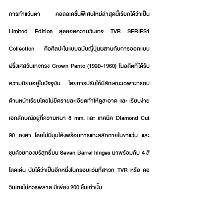
การทำแว่นตา คอลลเคชั่นพิเศษใหม่ล่าสุดนี้เรียกได้ว่าเป็น 
Limited Edition สุดยอดความวินเทจ TVR SERIES1 
Collection คือศิลปะในแบบฉบับญี่ปุ่นผสานกับการออกแบบ
ฝรั่งเศสวินเทจทรง Crown Panto (1930-1960) ในอดีตที่ได้รับ
ความนิยมอยู่ในปัจจุบัน โดยการปรับให้มีลักษณะเฉพาะกรอบ
ด้านหน้าเรียบโดยไม่ยึดรายละเอียดทำให้ดูสะอาด และ เรียบง่าย
เอกลักษณ์อยู่ที่ความหนา 8 mm. และ เทคนิค Diamond Cut 
90 องศา โดยไม่มีมุมโค้งพร้อมการแกะสลักภายในขาแว่น และ 
ชุบด้วยทองบริสุทธิ์บน Seven Barrel hinges มาพร้อมกับ 4 สี
โดดเด่น นับได้ว่าเป็นอีกหนึ่งในกรอบแว่นที่สาวก TVR หรือ คอ
วินเทจไม่ควรพลาด มีเพียง 200 ชิ้นเท่านั้น