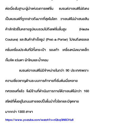
ต่อเนื่องในฐานะผู้นำแห่งวงการแฟชั่น แบรนด์วาเลนติโน่ยังคง
เป็นแบรนด์ที่ถูกกล่าวถึงมากที่สุดในโลก วาเลนติโน่นำเสนอสิน
ค้าลักชัวรี่ในหลายรูปแบบรวมไปถึงแฟชั่นชั้นสูง (Haute 
Couture) และสินค้าสำเร็จรูป (Pret-a-Porter) ไปจนถึงคอลเล
คชั่นเครื่องประดับที่มีทั้งกระเป๋า รองเท้า เครื่องหนังขนาดเล็ก 
เข็มขัด แว่นตา ผ้าไหมและน้ำหอม
         แบรนด์วาเลนติโน่มีจำหน่ายในกว่า 90 ประเทศเพราะ
ความเชี่ยวชาญด้านระบบการค้าขายที่เริ่มต้นเมื่อหลาย
ทศวรรษที่แล้ว จึงมีร้านที่ดำเนินการภายใต้วาเลนติโน่กว่า 160 
สโตร์ที่ตั้งอยู่ในถนนสายชอปปิ้งชั้นนำทั้วโลกและมีจุดขาย
มากกว่า 1300 สาขา
https://www.youtube.com/watch?v=nQbqGN6CHu8