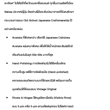
ละเอียด” ไม่ใช่โลโก้ที่ตะโกนบอกชื่อแบรนด์ ทุกชิ้นงานผลิตที่เมือง 
Sabae ประเทศญี่ปุ่น โดยช่างฝีมือระดับปรมาจารย์ที่ยังคงรักษา
กระบวนการแบบ Old-School Japanese Craftsmanship ไว้
อย่างเหนียวแน่น
Acetate ที่พิเศษกว่า: เลือกใช้ Japanese Cellulose 
Acetate แผ่นหนาพิเศษ เพื่อให้ได้น้ำหนักและสัมผัสใกล้
เคียงกับแว่นในยุค 50s–60s มากที่สุด
Hand-Polishing: การขัดเฟรมไม่ได้ใช้เครื่องจักร
ความเร็วสูง แต่ใช้การขัดด้วยมือ (Hand-polished) 
หลายรอบจนเกิดความเงาที่ลึกและมีมิติ พร้อมการเก็บ
มุมเฟรมให้โค้งมนแบบ Vintage Original
Rivets & Hinges: ใช้หมุดโลหะฝังจริง (Visible Rivet) 
แบบ 3-pin หรือ 5-pin ตามสไตล์ยุคทอง ไม่ใช่แค่การแปะ