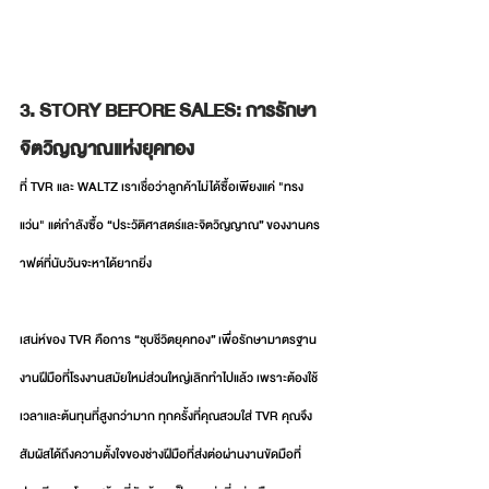
3. STORY BEFORE SALES: การรักษา
จิตวิญญาณแห่งยุคทอง
ที่ TVR และ WALTZ เราเชื่อว่าลูกค้าไม่ได้ซื้อเพียงแค่ "ทรง
แว่น" แต่กำลังซื้อ “ประวัติศาสตร์และจิตวิญญาณ” ของงานคร
าฟต์ที่นับวันจะหาได้ยากยิ่ง
เสน่ห์ของ TVR คือการ “ชุบชีวิตยุคทอง” เพื่อรักษามาตรฐาน
งานฝีมือที่โรงงานสมัยใหม่ส่วนใหญ่เลิกทำไปแล้ว เพราะต้องใช้
เวลาและต้นทุนที่สูงกว่ามาก ทุกครั้งที่คุณสวมใส่ TVR คุณจึง
สัมผัสได้ถึงความตั้งใจของช่างฝีมือที่ส่งต่อผ่านงานขัดมือที่