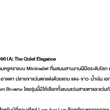
61A: The Quiet Elegance
ความหรูหราแบบ Minimalist ที่ผสมผสานงานฝีมือระดับโล
ดูสะอาดตา ปลายขาแว่นตกแต่งด้วยแถบ แดง-ขาว-น้ำเงิน เอก
 Browne โดยรุ่นนี้มีให้เลือกทั้งแบบแว่นสายตาและแว่น
หรับผู้ที่ชอบสไตล์ Low-key Lux คือดูเรียบหรูจากภายนอ