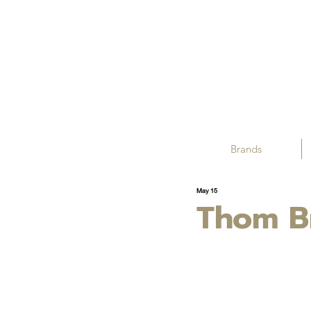
Brands
May 15
Thom B