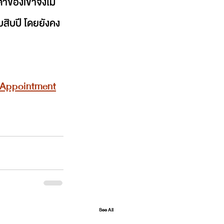
าของเขาจึงไม่
บสิบปี โดยยังคง
m/Appointment
See All