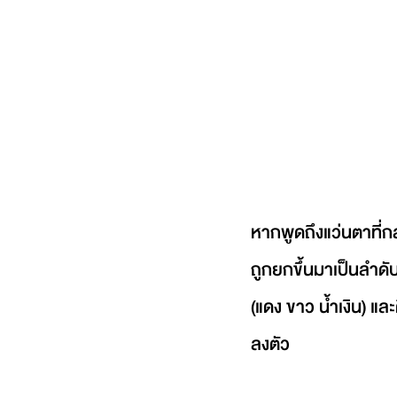
หากพูดถึงแว่นตาที่กล
ถูกยกขึ้นมาเป็นลำดั
(แดง ขาว น้ำเงิน) แ
ลงตัว