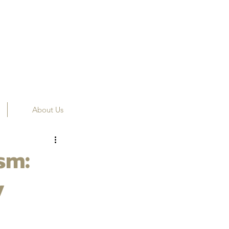
About Us
sm:
y