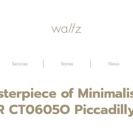
Services
Stores
News
terpiece of Minimali
R CT0605O Piccadill