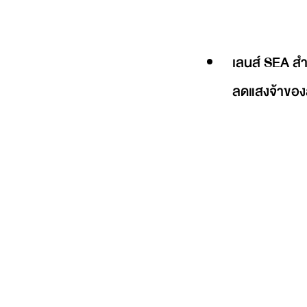
เลนส์ SEA สำ
ลดแสงจ้าของ