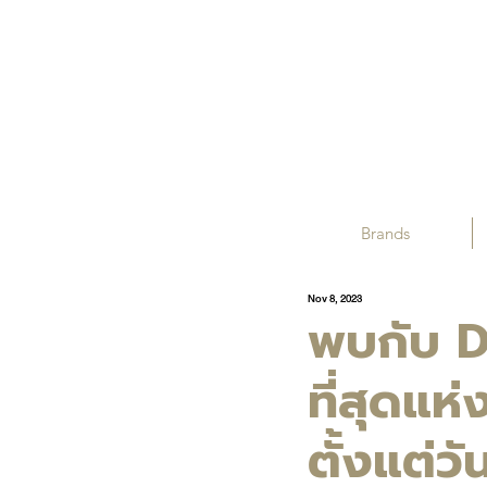
Brands
Nov 8, 2023
พบกับ D
ที่สุดแห
ตั้งแต่วั