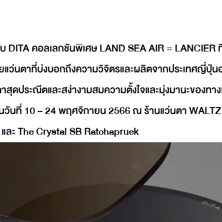
กับ DITA คอลเลกชันพิเศษ LAND SEA AIR = LANCIER ท
แว่นตาที่บ่งบอกถึงความวิจิตรและผลิตจากประเทศญี่ปุ่นอย
ตาสุดประณีตและสง่างามสมความตั้งใจและมุ่งมานะของทางแ
ขึ้นวันที่ 10 – 24 พฤศจิกายน 2566 ณ ร้านแว่นตา WALT
 และ The Crystal SB Ratchapruek