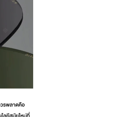
่ควรพลาดคือ 
ลยีสมัยใหม่ที่