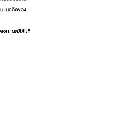
ตามแนวคิดของ
จน เผยสีสันที่