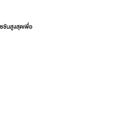
ันสูงสุดเพื่อ