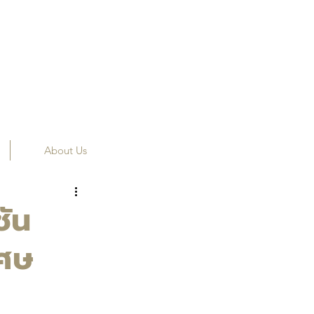
About Us
ัน
เศษ