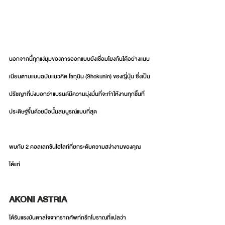
นอกจากนี้ทุกแง่มุมของการออกแบบยังเชื่อมโยงกันได้อย่างแนบ
เนียนตามแบบฉบับแนวคิด โชกุนิน (Shokunin) ของญี่ปุ่น ซึ่งเป็น
ปรัชญาที่บ่งบอกว่าแบรนด์มีความมุ่งมั่นที่จะทำให้งานทุกชิ้นที่
ประดิษฐ์ขึ้นด้วยมือนั้นสมบูรณ์แบบที่สุด
พบกับ 2 คอลเลกชันไฮไลท์ที่ยกระดับความสง่างามของคุณ 
ได้แก่
AKONI ASTRIA 
ได้รับแรงบันดาลใจจากรากศัพท์กรีกโบราณที่แปลว่า 