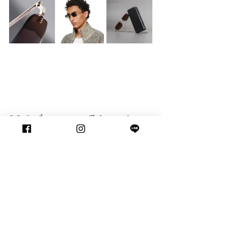
สัมผัสแว่นตาที่หลอมรวมมรดกทางดีไซน์และความสง่างาม
เหนือกาลเวลาได้แล้ววันนี้ที่ WALTZ สาขา Siam Paragon และ 
K Village เท่านั้น
🗓 นัดหมายเพื่อเข้าชมสินค้า และตรวจวัดสายตาได้ที่ 
https://l.waltzvision.com/Appointment