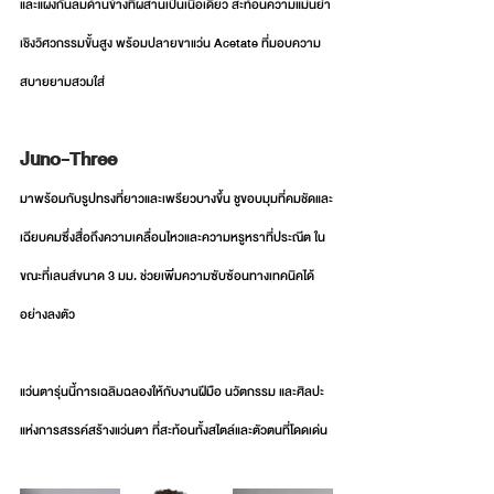
และแผงกันลมด้านข้างที่ผสานเป็นเนื้อเดียว สะท้อนความแม่นยำ
เชิงวิศวกรรมขั้นสูง พร้อมปลายขาแว่น Acetate ที่มอบความ
สบายยามสวมใส่
Juno-Three 
มาพร้อมกับรูปทรงที่ยาวและเพรียวบางขึ้น ชูขอบมุมที่คมชัดและ
เฉียบคมซึ่งสื่อถึงความเคลื่อนไหวและความหรูหราที่ประณีต ใน
ขณะที่เลนส์ขนาด 3 มม. ช่วยเพิ่มความซับซ้อนทางเทคนิคได้
อย่างลงตัว 
แว่นตารุ่นนี้การเฉลิมฉลองให้กับงานฝีมือ นวัตกรรม และศิลปะ
แห่งการสรรค์สร้างแว่นตา ที่สะท้อนทั้งสไตล์และตัวตนที่โดดเด่น