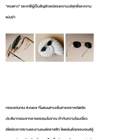
“ดวงดาว” และเทพีผู้เป็นสัญลักษณ์ของความบริสุทธิ์และความ
แม่นยำ
กรอบแว่นทรง Aviator ที่ผสมผสานเส้นสายเรขาคณิตเชิง
ประติมากรรมจากอารยธรรมโบราณ เข้ากับความโฉบเฉี่ยว
สไตล์อวกาศยานและยานยนต์คลาสสิก โดดเด่นด้วยขอบเลนส์คู่