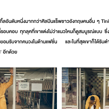
งเกิ้ลอันดับหนึ่งมากกว่าศิลปินแร็พชาวอังกฤษคนอื่น ๆ Tin
์ที่รอบคอบ ทุกลุคที่เขาแต่งไม่ว่าแนวไหนก็ดูสมบูรณ์แบบ ซึ่
ารยอมรับจากคนวงในด้านแฟชั่น และในที่สุดเขาก็ได้รับต
n
' อีกด้วย 