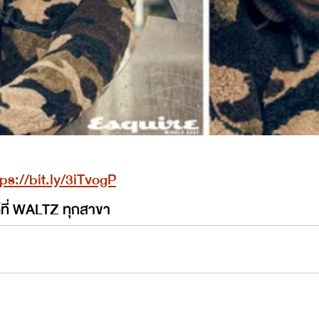
tps://bit.ly/3iTvogP
้ที่ WALTZ ทุกสาขา