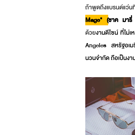
ถ้าพูดถึงแบรนด์แว่น
Mage" (
ชาค มารี่
ด้วย
งานดีไซน์ ที่ไม
Angeles สหรัฐอเมริก
นวนจํากัด ถือเป็นงา