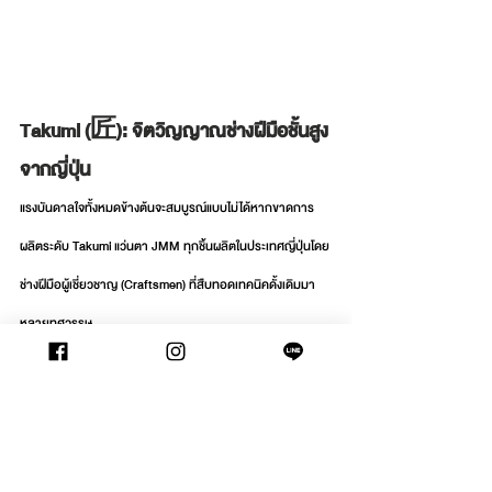
Takumi (匠): จิตวิญญาณช่างฝีมือชั้นสูง
จากญี่ปุ่น
แรงบันดาลใจทั้งหมดข้างต้นจะสมบูรณ์แบบไม่ได้หากขาดการ
ผลิตระดับ Takumi แว่นตา JMM ทุกชิ้นผลิตในประเทศญี่ปุ่นโดย
ช่างฝีมือผู้เชี่ยวชาญ (Craftsmen) ที่สืบทอดเทคนิคดั้งเดิมมา
หลายทศวรรษ
Micro-production: การผลิตในจำนวนจำกัด (Limited 
Edition) เพื่อคงคุณภาพสูงสุด
10mm Acetate: การขัดเกลาวัสดุที่มีความหนาพิเศษให้
มีความเงางามเหมือนอัญมณี