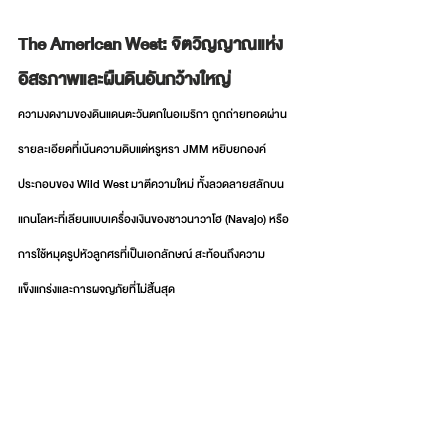
The American West: จิตวิญญาณแห่ง
อิสรภาพและผืนดินอันกว้างใหญ่
ความงดงามของดินแดนตะวันตกในอเมริกา ถูกถ่ายทอดผ่าน
รายละเอียดที่เน้นความดิบแต่หรูหรา JMM หยิบยกองค์
ประกอบของ Wild West มาตีความใหม่ ทั้งลวดลายสลักบน
แกนโลหะที่เลียนแบบเครื่องเงินของชาวนาวาโฮ (Navajo) หรือ
การใช้หมุดรูปหัวลูกศรที่เป็นเอกลักษณ์ สะท้อนถึงความ
แข็งแกร่งและการผจญภัยที่ไม่สิ้นสุด