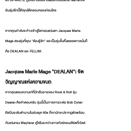
ตัว ซึ่ง WALTZ ภูมิใจนำเสนองานฝีมือที่เปี่ยมด้วย Narrative 
อันลุ่มลึกนี้ให้คุณได้ครอบครองก่อนใคร
หากคุณกำลังจะก้าวเข้าสู่โลกของแว่นตา Jacques Marie 
Mage สองรุ่นที่คุณ "ต้องรู้จัก" และเป็นรุ่นขึ้นหิ้งตลอดกาลนั่นก็
คือ DEALAN และ FELLINI
Jacques Marie Mage "DEALAN": จิต
วิญญาณแห่งความขบถ
หากคุณชอบความเท่ที่มีกลิ่นอายของ Rock & Roll รุ่น 
Dealan คือคำตอบครับ รุ่นนี้เป็นการคารวะต่อ Bob Dylan 
ศิลปินระดับตำนานในช่วงยุค 60s ที่เขามักจะปรากฏตัวพร้อม
กับแว่นทรง Wayfarer คู่ใจในระหว่างการทัวร์คอนเสิร์ตที่เวิลด์