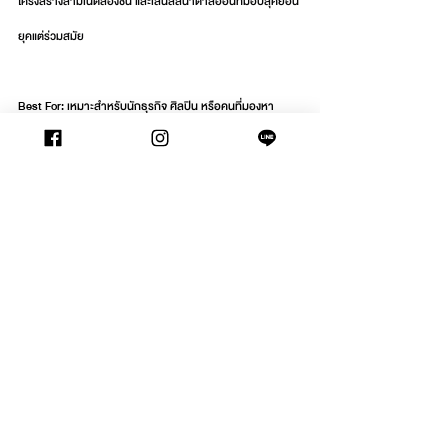
โครงสร้างลามิเนตสองชั้น และเลนส์สีน้ำตาลอ่อนที่มอบลุคย้อน
ยุคแต่ร่วมสมัย
Best For: เหมาะสำหรับนักธุรกิจ ศิลปิน หรือคนที่มองหา
แว่นตาที่ใส่ได้ทุกวัน (Everyday Look) แต่ยังคงต้องการความ
โดดเด่นจากงาน Craftmanship ที่คนเล่นแว่นมองปราดเดียวก็รู้
ว่า "ไม่ธรรมดา"
นัดหมายเพื่อเข้าชมสินค้า และตรวจวัดสายตาได้ที่ 
https://l.waltzvision.com/Appointment
ข่าวสารและโปรโมชั่น
New Arrival
News