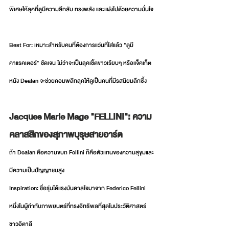
พิเศษให้ลุคที่ดูมีความลึกลับ ทรงพลัง และแฝงไปด้วยความมั่นใจ
Best For: เหมาะสำหรับคนที่ต้องการแว่นที่ใส่แล้ว "ดูมี
คาแรคเตอร์" ชัดเจน ไม่ว่าจะเป็นลุคเชิ้ตขาวเรียบๆ หรือแจ็คเก็ต
หนัง Dealan จะช่วยคอมพลีทลุคให้ดูเป็นคนที่มีรสนิยมลึกซึ้ง
Jacques Marie Mage "FELLINI": ความ
คลาสสิกของสุภาพบุรุษสายอาร์ต
ถ้า Dealan คือความขบถ Fellini ก็คือตัวแทนของความสุขุมและ
มีความเป็นปัญญาชนสูง
Inspiration: ชื่อรุ่นได้แรงบันดาลใจมาจาก Federico Fellini 
หนึ่งในผู้กำกับภาพยนตร์ที่ทรงอิทธิพลที่สุดในประวัติศาสตร์
ชาวอิตาลี