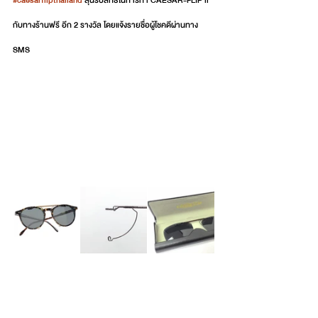
#caesarflipthailand
 ลุ้นรับสิทธิในการทำ CAESAR-FLIP ll 
กับทางร้านฟรี อีก 2 รางวัล โดยแจ้งรายชื่อผู้โชคดีผ่านทาง 
SMS 