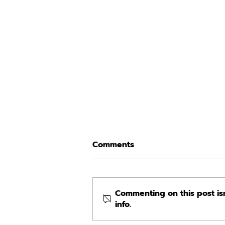
Comments
Commenting on this post isn
info.
SATO Eyewear - Kyodai