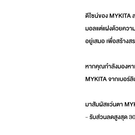
ดีไซน์ของ MYKITA สะ
มอลแต่แฝงด้วยความล้
อยู่เสมอ เพื่อสร้างส
หากคุณกำลังมองหาแว่
MYKITA จากเบอร์ลิน
มาสัมผัสแว่นตา MYK
- รับส่วนลดสูงสุด 3