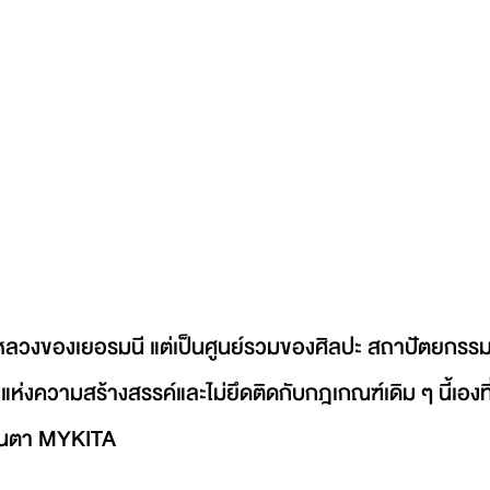
ืองหลวงของเยอรมนี แต่เป็นศูนย์รวมของศิลปะ สถาปัตยกรรม แ
งความสร้างสรรค์และไม่ยึดติดกับกฎเกณฑ์เดิม ๆ นี้เองที
ว่นตา MYKITA