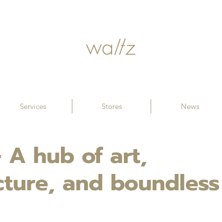
Services
Stores
News
– A hub of art,
cture, and boundless 