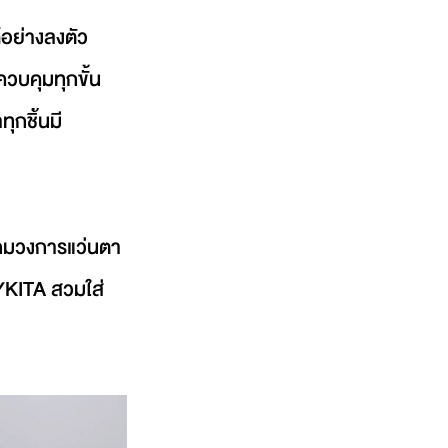
อย่างลงตัว 
ควบคุมทุกขั้น
ุกชิ้นมี
กโฉมวงการแว่นตา
MYKITA สวมใส่