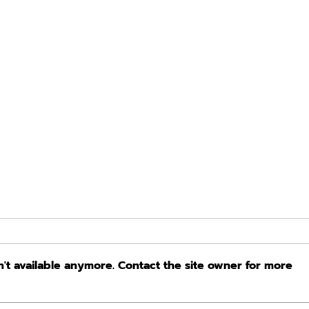
't available anymore. Contact the site owner for more
WALTZ LINDBERG Service
[PR