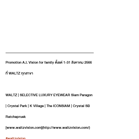
Promotion A.I. Vision for family ตั้งแต่ 1-31 สิงหาคม 2566 
ที่ WALTZ ทุกสาขา
WALTZ | SELECTIVE LUXURY EYEWEAR Siam Paragon 
| Crystal Park | K Village | The ICONSIAM | Crystal SB 
Ratchapruek
[www.waltzvision.com](http://www.waltzvision.com/)
#waltzvision