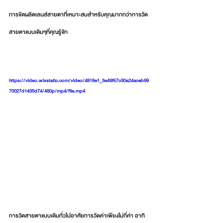
การขัดผลิตเลนส์สายตาที่เหมาะสมสำหรับคุณมากกว่าการวัด
สายตาแบบเดิมๆที่คุณรู้จัก
https://video.wixstatic.com/video/4818e1_3e49f67c30a24aceb99
70027d1435d74/480p/mp4/file.mp4
การวัดสายตาแบบเดิมทั่วไปอาศัยการวัดค่าเพียงไม่กี่ค่า อาทิ 