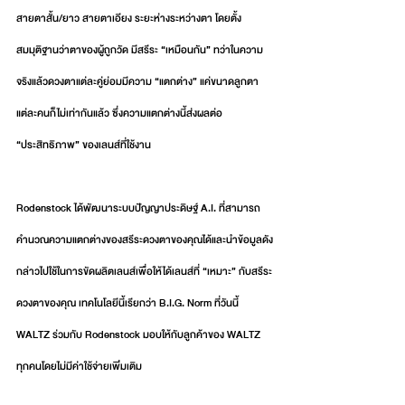
สายตาสั้น/ยาว สายตาเอียง ระยะห่างระหว่างตา โดยตั้ง
สมมุติฐานว่าตาของผู้ถูกวัด มีสรีระ “เหมือนกัน” ทว่าในความ
จริงแล้วดวงตาแต่ละคู่ย่อมมีความ “แตกต่าง” แค่ขนาดลูกตา
แต่ละคนก็ไม่เท่ากันแล้ว ซึ่งความแตกต่างนี้ส่งผลต่อ 
“ประสิทธิภาพ” ของเลนส์ที่ใช้งาน
Rodenstock ได้พัฒนาระบบปัญญาประดิษฐ์ A.I. ที่สามารถ
คำนวณความแตกต่างของสรีระดวงตาของคุณได้และนำข้อมูลดัง
กล่าวไปใช้ในการขัดผลิตเลนส์เพื่อให้ได้เลนส์ที่ “เหมาะ” กับสรีระ
ดวงตาของคุณ เทคโนโลยีนี้เรียกว่า B.I.G. Norm ที่วันนี้ 
WALTZ ร่วมกับ Rodenstock มอบให้กับลูกค้าของ WALTZ 
ทุกคนโดยไม่มีค่าใช้จ่ายเพิ่มเติม