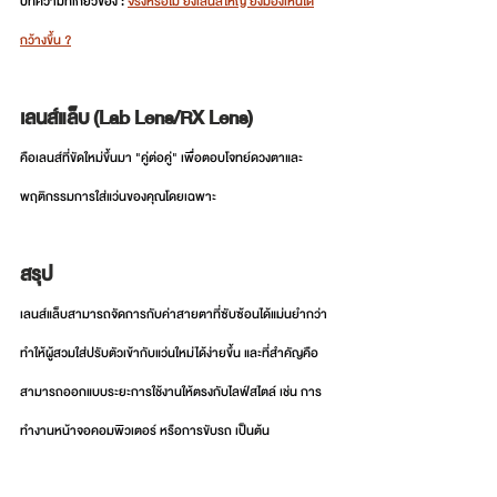
บทความที่เกี่ยวข้อง : 
จริงหรือไม่ ยิ่งเลนส์ใหญ่ ยิ่งมองเห็นได้
กว้างขึ้น ?
เลนส์แล็บ (Lab Lens/RX Lens) 
คือเลนส์ที่ขัดใหม่ขึ้นมา "คู่ต่อคู่" เพื่อตอบโจทย์ดวงตาและ
พฤติกรรมการใส่แว่นของคุณโดยเฉพาะ
สรุป
เลนส์แล็บสามารถจัดการกับค่าสายตาที่ซับซ้อนได้แม่นยำกว่า 
ทำให้ผู้สวมใส่ปรับตัวเข้ากับแว่นใหม่ได้ง่ายขึ้น และที่สำคัญคือ
สามารถออกแบบระยะการใช้งานให้ตรงกับไลฟ์สไตล์ เช่น การ
ทำงานหน้าจอคอมพิวเตอร์ หรือการขับรถ เป็นต้น