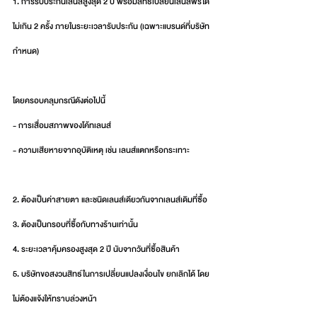
1. การรับประกันเลนส์สูงสุด 2 ปี พร้อมสิทธิ์เปลี่ยนเลนส์ฟรีได้
ไม่เกิน 2 ครั้ง ภายในระยะเวลารับประกัน (เฉพาะแบรนด์ที่บริษัท
กำหนด)
โดยครอบคลุมกรณีดังต่อไปนี้
- การเสื่อมสภาพของโค้ทเลนส์
- ความเสียหายจากอุบัติเหตุ เช่น เลนส์แตกหรือกระเทาะ
2. ต้องเป็นค่าสายตา และชนิดเลนส์เดียวกันจากเลนส์เดิมที่ซื้อ
3. ต้องเป็นกรอบที่ซื้อกับทางร้านเท่านั้น
4. ระยะเวลาคุ้มครองสูงสุด 2 ปี นับจากวันที่ซื้อสินค้า
5. บริษัทขอสงวนสิทธ์ในการเปลี่ยนแปลงเงื่อนไข ยกเลิกได้ โดย
ไม่ต้องแจ้งให้ทราบล่วงหน้า