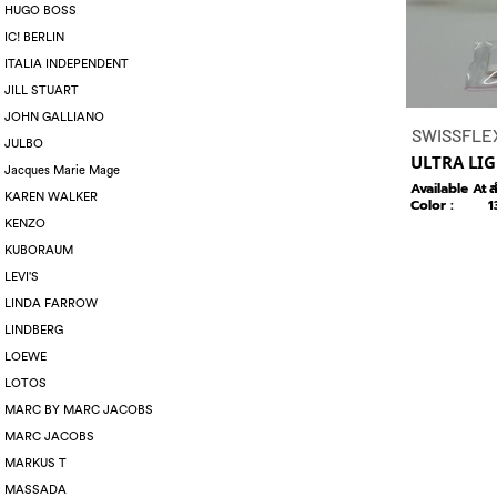
HUGO BOSS
IC! BERLIN
ITALIA INDEPENDENT
JILL STUART
JOHN GALLIANO
SWISSFLE
JULBO
ULTRA LI
Jacques Marie Mage
Available At :
ส
KAREN WALKER
Color :
1
KENZO
KUBORAUM
LEVI'S
LINDA FARROW
LINDBERG
LOEWE
LOTOS
MARC BY MARC JACOBS
MARC JACOBS
MARKUS T
MASSADA