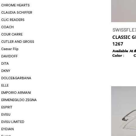
CHROME HEARTS
CLAUDIA SCHIFFER
CLIC READERS
COACH
SWISSFLE
COUR CARRE
CLASSIC G
CUTLER AND GROSS
1267
Caesar Flip
Available At :
ส
Color :
C
DAVIDOFF
DITA
DKNY
DOLCE&GARBANA
ELLE
EMPORIO ARMANI
ERMENEGILDO ZEGNA
ESPRIT
EVISU
EVISU LIMITED
EYEVAN