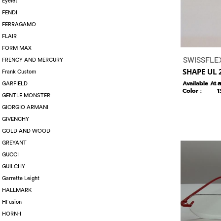
Eyelet
FENDI
FERRAGAMO
FLAIR
FORM MAX
SWISSFLE
FRENCY AND MERCURY
SHAPE UL 
Frank Custom
Available At :
ส
GARFIELD
Color :
1
GENTLE MONSTER
GIORGIO ARMANI
GIVENCHY
GOLD AND WOOD
GREYANT
GUCCI
GUILCHY
Garrette Leight
HALLMARK
HFusion
HORN-I