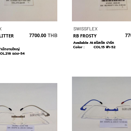
X
SWISSFLEX
LITTER
7700.00
THB
RB FROSTY
77
Available At :
คริสตัล ปาร์ค
Color :
COL.15 ฟ้า-52
ำนักงานใหญ่
OL.216 แดง-54