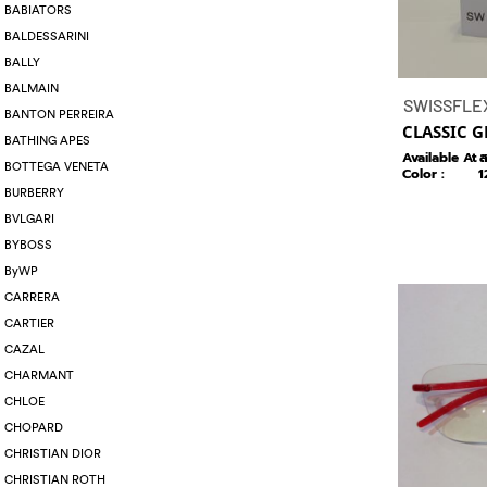
BABIATORS
BALDESSARINI
BALLY
BALMAIN
SWISSFLE
BANTON PERREIRA
CLASSIC G
BATHING APES
Available At :
ส
BOTTEGA VENETA
Color :
1
BURBERRY
BVLGARI
BYBOSS
ByWP
CARRERA
CARTIER
CAZAL
CHARMANT
CHLOE
CHOPARD
CHRISTIAN DIOR
CHRISTIAN ROTH