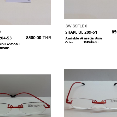
SWISSFLEX
X
SHAPE UL 209-51
85
204-53
8500.00
THB
Available At :
คริสตัล ปาร์ค
Color :
1313น้ำเงิน
ยาม พารากอน
305เทา