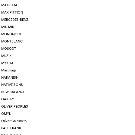
MATSUDA
MAX PITTION
MERCEDES-BENZ
MIU MIU
MONOQOOL
MONTBLANC
MOSCOT
MUZIK
MYKITA
Masunaga
NAKANISHI
NATIVE SONS
NEW BALANCE
OAKLEY
OLIVER PEOPLES
OMYL
Oliver Goldsmith
PAUL FRANK