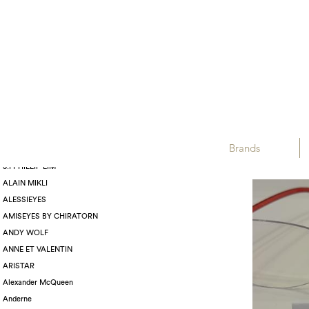
Displaying :
BRANDS
SWISSFLEX
Brands
3.1 PHILLIP LIM
ALAIN MIKLI
ALESSIEYES
AMISEYES BY CHIRATORN
ANDY WOLF
ANNE ET VALENTIN
ARISTAR
Alexander McQueen
Anderne