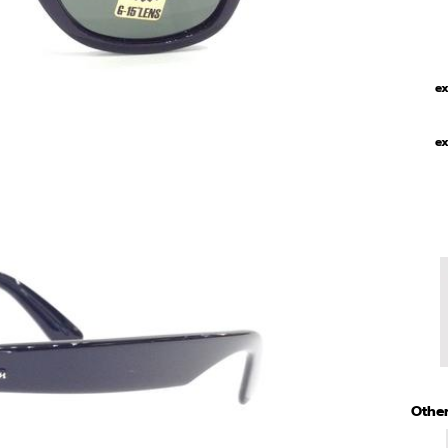
ex
ex
Other