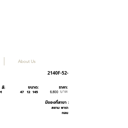
About Us
RAY BAN
2140F-52-
ขนาด:
ราคา:
สี:
บาท
1
47
12
145
6,800
มีของที่สาขา :
สยาม พารา
กอน