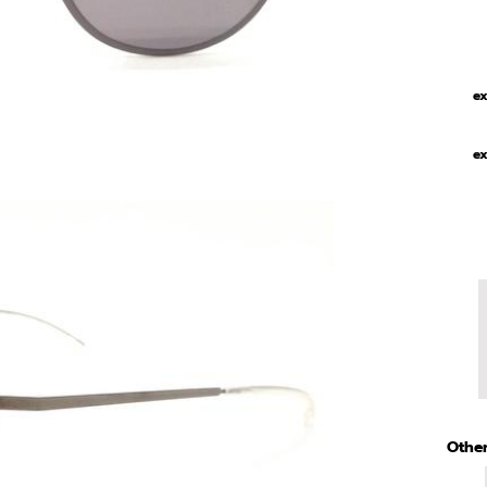
ex
ex
Other