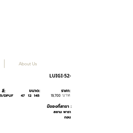
About Us
MYKITA
LUIGI-52-
ขนาด:
ราคา:
สี:
บาท
35/DPUF
47
12
145
19,700
มีของที่สาขา :
สยาม พารา
กอน