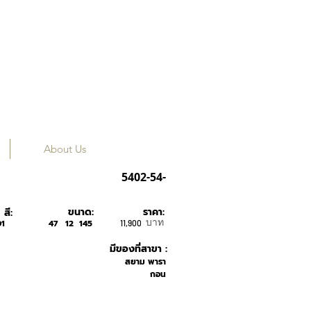
About Us
TOM FORD
5402-54-
ขนาด:
ราคา:
สี:
บาท
1
47
12
145
11,900
มีของที่สาขา :
สยาม พารา
กอน