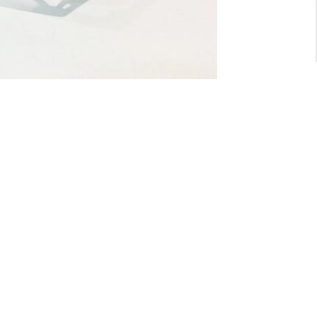
For General inquiry:
admin@waltzvision.com
@ 2020 Washington Paragon Co.,Ltd. All rights reserved.