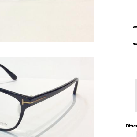
ex
ex
Other