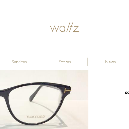
Services
Stores
News
00