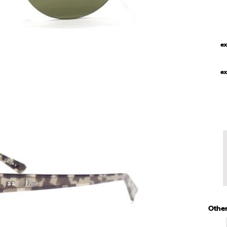
ex
ex
Other