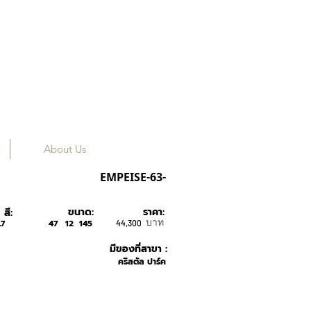
About Us
CHRISTIAN DIOR
EMPEISE-63-
ขนาด:
ราคา:
สี:
บาท
7
47
12
145
44,300
มีของที่สาขา :
คริสตัล ปาร์ค