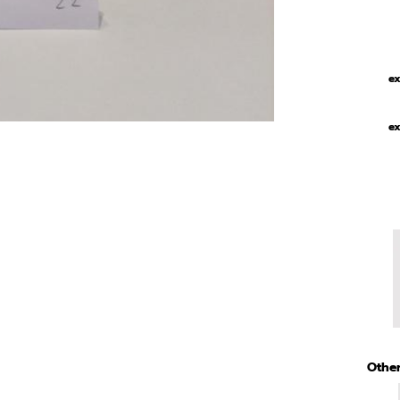
ex
ex
Other