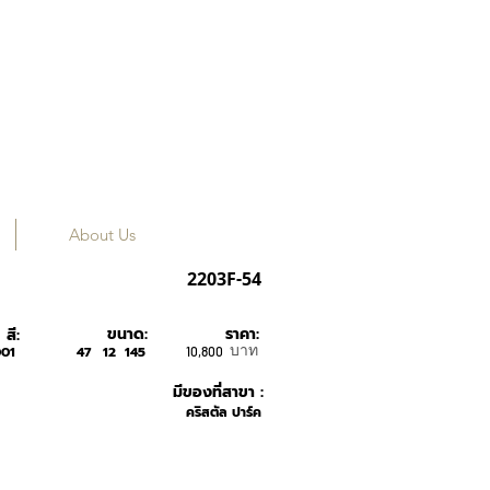
About Us
BURBERRY
2203F-54
ขนาด:
ราคา:
สี:
บาท
01
47
12
145
10,800
มีของที่สาขา :
คริสตัล ปาร์ค