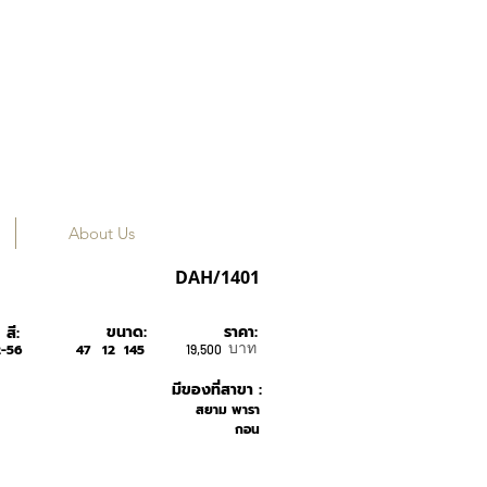
About Us
KENZO
DAH/1401
ขนาด:
ราคา:
สี:
บาท
-56
47
12
145
19,500
มีของที่สาขา :
สยาม พารา
กอน