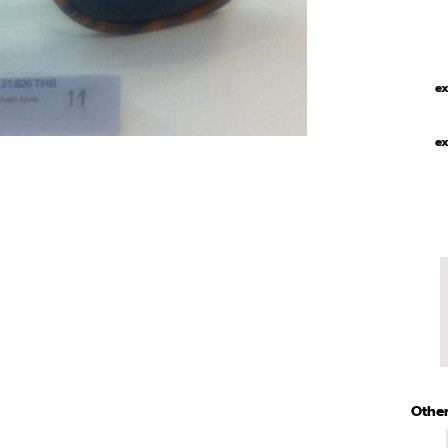
ex
ex
Other