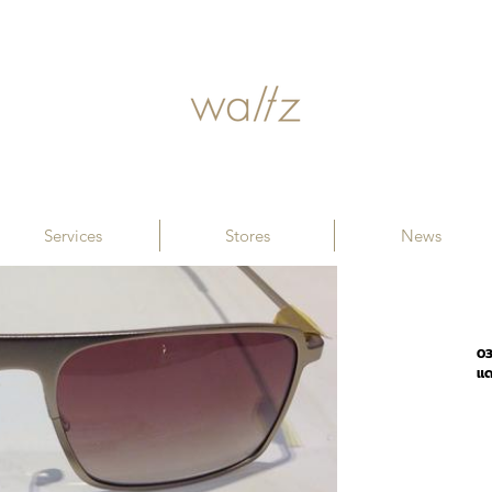
Services
Stores
News
03
แด