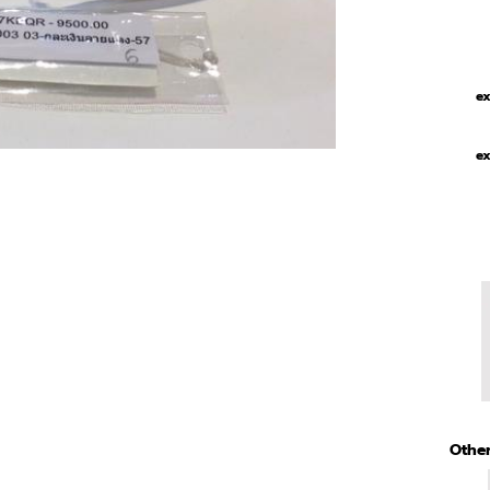
ex
ex
Other