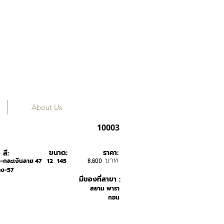
About Us
ALESSIEYES
10003
ขนาด:
ราคา:
สี:
บาท
-กละเงินลาย
47
12
145
8,600
ง-57
มีของที่สาขา :
สยาม พารา
กอน