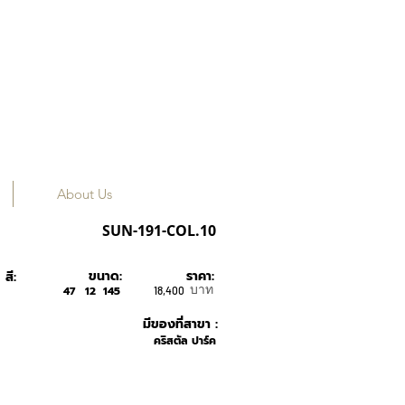
About Us
LINDA FARROW
SUN-191-COL.10
ขนาด:
ราคา:
สี:
บาท
47
12
145
18,400
มีของที่สาขา :
คริสตัล ปาร์ค