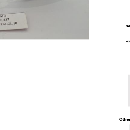
ex
ex
Other