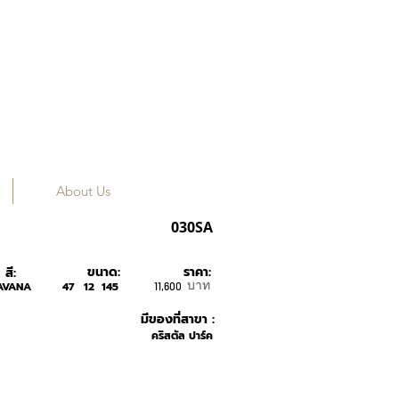
About Us
MIU MIU
030SA
ขนาด:
ราคา:
สี:
บาท
AVANA
47
12
145
11,600
มีของที่สาขา :
คริสตัล ปาร์ค