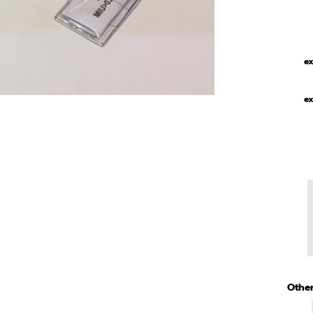
ex
ex
Other