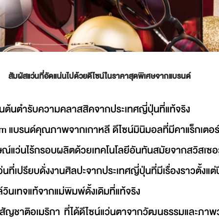
สัมผัสแว่นที่อัดแน่นไปด้วยดีไซน์ในราคาสุดพิเศษจากแบรนด์ 
นต้นตำรับความคลาสสิคจากประเทศญี่ปุ่นที่แท้จริง
 แบรนด์คุณภาพจากเกาหลี ดีไซน์มินิมอลที่มีคาแร็กเตอร์
ษณ์แว่นไร้กรอบผลิตด้วยเทคโนโลยีอันทันสมัยจากสวิสเซอ
ที่เปรียบดั่งงานศิลปะจากประเทศญี่ปุ่นที่มีเรื่องราวตั้งแต
ินเทจแท้จากแม่พิมพ์ดั้งเดิมที่แท้จริง
ัญชาติอเมริกา ที่ได้ดีไซน์แว่นตาจากวัฒนธรรมและภา