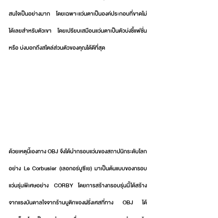
สนใจเป็นอย่างมาก โดยเฉพาะแว่นตาเป็นองค์ประกอบที่ขาดไม่
ได้เลยสำหรับตัวเขา โดยเปรียบเสมือนแว่นตาเป็นตัวบ่งชี้แฟชั่น 
หรือ บ่งบอกถึงสไตล์ส่วนตัวของคุณได้ดีที่สุด
ด้วยเหตุนี้เองทาง OBJ จึงได้นำกรอบแว่นของสถาปนิกระดับโลก
อย่าง Le Corbusier (เลอกอร์บูซีเย) มาเป็นต้นแบบของกรอบ
แว่นรุ่นพิเศษอย่าง CORBY โดยการสร้างกรอบรุ่นนี้ได้สร้าง
จากแรงบันดาลใจจากร้านบูติกของฝรั่งเศสที่ทาง OBJ ได้