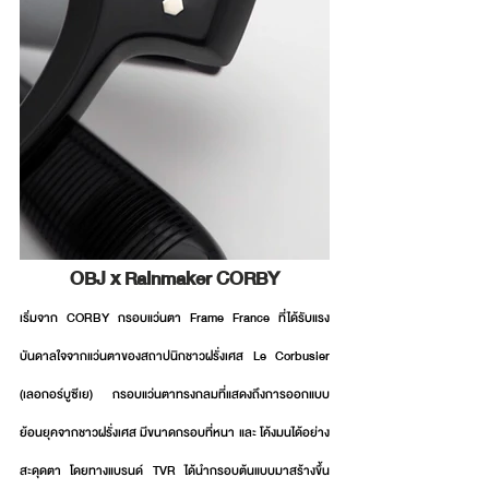
OBJ x Rainmaker CORBY
เริ่มจาก CORBY กรอบแว่นตา Frame France ที่ได้รับแรง
บันดาลใจจากแว่นตาของสถาปนิกชาวฝรั่งเศส Le Corbusier 
(เลอกอร์บูซีเย) กรอบแว่นตาทรงกลมที่แสดงถึงการออกแบบ
ย้อนยุคจากชาวฝรั่งเศส มีขนาดกรอบที่หนา และ โค้งมนได้อย่าง
สะดุดตา โดยทางแบรนด์ TVR ได้นำกรอบต้นแบบมาสร้างขึ้น