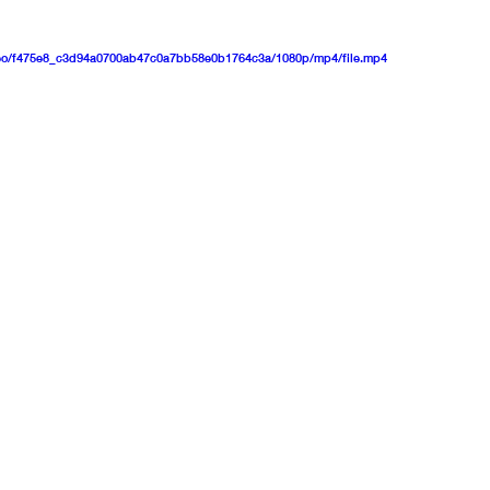
ideo/f475e8_c3d94a0700ab47c0a7bb58e0b1764c3a/1080p/mp4/file.mp4