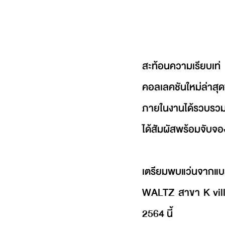
สะท้อนความเรียบเท่ 
คอลเลคชันใหม่ล่าสุ
ภายในงานได้รวบรวมแ
ได้สัมผัสพร้อมจับจอ
เตรียมพบแว่นจากแบรน
WALTZ สาขา K villag
2564 นี้