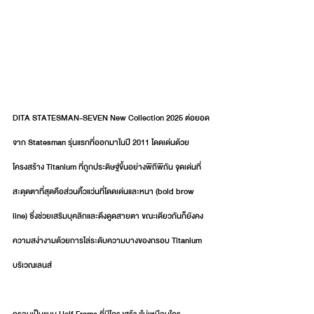
DITA STATESMAN-SEVEN New Collection 2025 ต่อยอด
จาก Statesman รุ่นแรกที่ออกมาในปี 2011 โดดเด่นด้วย
โครงสร้าง Titanium ที่ถูกประดิษฐ์ขึ้นอย่างพิถีพิถัน จุดเด่นที่
สะดุดตาที่สุดคือส่วนคิ้วแว่นที่โดดเด่นและหนา (bold brow 
line) ซึ่งช่วยเสริมบุคลิกและดึงดูดสายตา ขณะเดียวกันก็ยังคง
ความสง่างามด้วยการไล่ระดับความบางของกรอบ Titanium 
บริเวณเลนส์