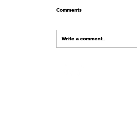
Comments
Write a comment...
SATO Eyewear - Kyodai
Collection แรงบันดาลใจจาก
ยุคทองของป็อปคัลเจอร์ญี่ปุ่น
Terms and Conditions
Privacy Policy