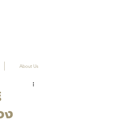
About Us
ิ
ของ