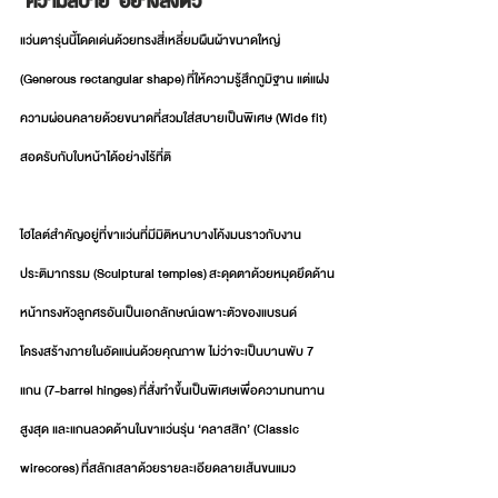
'ความสบาย' อย่างลงตัว
แว่นตารุ่นนี้โดดเด่นด้วยทรงสี่เหลี่ยมผืนผ้าขนาดใหญ่ 
(Generous rectangular shape) ที่ให้ความรู้สึกภูมิฐาน แต่แฝง
ความผ่อนคลายด้วยขนาดที่สวมใส่สบายเป็นพิเศษ (Wide fit) 
สอดรับกับใบหน้าได้อย่างไร้ที่ติ
ไฮไลต์สำคัญอยู่ที่ขาแว่นที่มีมิติหนาบางโค้งมนราวกับงาน
ประติมากรรม (Sculptural temples) สะดุดตาด้วยหมุดยึดด้าน
หน้าทรงหัวลูกศรอันเป็นเอกลักษณ์เฉพาะตัวของแบรนด์ 
โครงสร้างภายในอัดแน่นด้วยคุณภาพ ไม่ว่าจะเป็นบานพับ 7 
แกน (7-barrel hinges) ที่สั่งทำขึ้นเป็นพิเศษเพื่อความทนทาน
สูงสุด และแกนลวดด้านในขาแว่นรุ่น ‘คลาสสิก’ (Classic 
wirecores) ที่สลักเสลาด้วยรายละเอียดลายเส้นขนแมว 