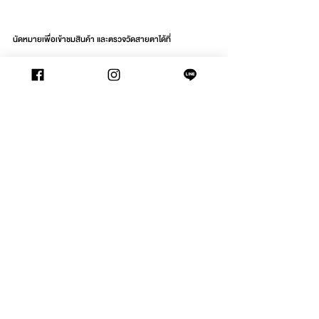
นัดหมายเพื่อเข้าชมสินค้า และตรวจวัดสายตาได้ที่ 
https://l.waltzvision.com/Appointment
ข่าวสารและโปรโมชั่น
New Arrival
Brand
See All
Recent Posts