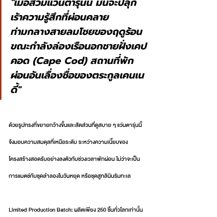
"เมื่อสวมแว่นตารุ่นนี้ มันจะปลุก
เร้าความรู้สึกที่ผ่อนคลาย
ท่ามกลางสายลมโชยของฤดูร้อน 
ขณะกำลังล่องเรือนอกชายฝั่งเคป
คอด (Cape Cod) สถานที่พัก
ผ่อนอันเลื่องชื่อของตระกูลเคนเน
ดี้"
ด้วยรูปทรงที่ขยายกว้างขึ้นและสัดส่วนที่ดูสบาย ๆ แว่นตารุ่นนี้
จึงมอบความสมดุลที่เหนือระดับ ระหว่างความเนี๊ยบของ
โครงสร้างสอดรับอย่างลงตัวกับช่วงเวลาพักผ่อน ไม่ว่าจะเป็น
การแมตช์กับชุดลำลองในวันหยุด หรือชุดสูทลินินริมทะเล
Limited Production Batch: ผลิตเพียง 250 ชิ้นทั่วโลกเท่านั้น