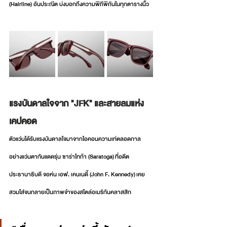
(Hairline) อันประณีต บ่งบอกถึงความพิถีพิถันในทุกตารางนิ้ว
แรงบันดาลใจจาก "JFK" และสายลมแห่ง
เคปคอด
ตัวแว่นได้รับแรงบันดาลใจมาจากไอคอนความเท่ตลอดกาล
อย่างแว่นตากันแดดรุ่น ซาร่าโทก้า (Saratoga) ที่อดีต
ประธานาธิบดี จอห์น เอฟ. เคนเนดี้ (John F. Kennedy) เคย
สวมใส่จนกลายเป็นภาพจำของสไตล์อเมริกันคลาสสิก