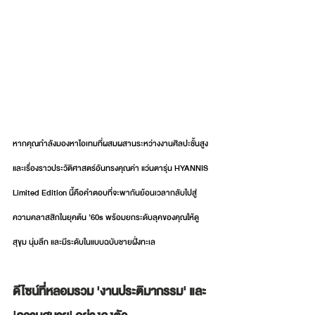
หากคุณกำลังมองหาไอเทมที่ผสมผสานระหว่างงานศิลปะชั้นสูง
และเรื่องราวประวัติศาสตร์อันทรงคุณค่า แว่นตารุ่น HYANNIS 
Limited Edition นี้คือคำตอบที่จะพากันย้อนเวลากลับไปสู่
ความคลาสสิกในยุคต้น ’60s พร้อมยกระดับลุคของคุณให้ดู
สุขุม นุ่มลึก และมีระดับในแบบฉบับชายฝั่งทะเล
ดีไซน์ที่หลอมรวม 'งานประติมากรรม' และ 