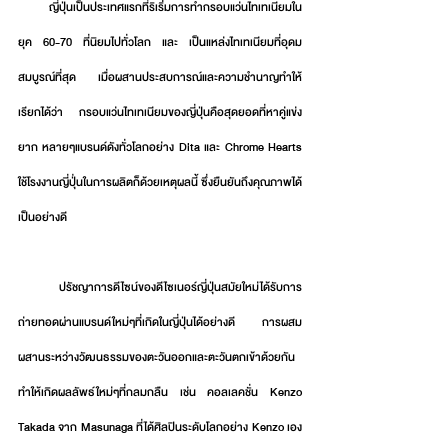
        ญี่ปุ่นเป็นประเทศแรกที่ริเริ่มการทำกรอบแว่นไทเทเนียมใน
ยุค 60-70 ที่นิยมไปทั่วโลก และ เป็นแหล่งไทเทเนียมที่อุดม
สมบูรณ์ที่สุด เมื่อผสานประสบการณ์และความชำนาญทำให้
เรียกได้ว่า กรอบแว่นไทเทเนียมของญี่ปุ่นคือสุดยอดที่หาคู่แข่ง
ยาก หลายๆแบรนด์ดังทั่วโลกอย่าง Dita และ Chrome Hearts 
ใช้โรงงานญี่ปุ่่นในการผลิตก็ด้วยเหตุผลนี้ ซึ่งยืนยันถึงคุณภาพได้
เป็นอย่างดี
     ปรัชญาการดีไซน์ของดีไซเนอร์ญี่ปุ่นสมัยใหม่ได้รับการ
ถ่ายทอดผ่านแบรนด์ใหม่ๆที่เกิดในญี่ปุ่นได้อย่างดี การผสม
ผสานระหว่างวัฒนธรรมของตะวันออกและตะวันตกเข้าด้วยกัน 
ทำให้เกิดผลลัพธ์ใหม่ๆที่กลมกลืน เช่น คอลเลคชั่น Kenzo 
Takada จาก Masunaga ที่ได้ศิลปินระดับโลกอย่าง Kenzo เอง