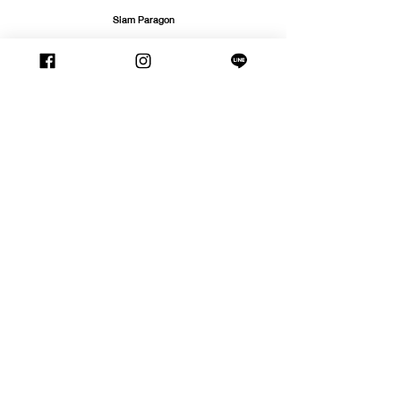
Siam Paragon
02 1294 474
K-Village
02 6614 088 (9)
Crystral Park
02 5150 521 (2)
The Crystral  Ratchapruek
02 1025 617 (8)
support@waltzvision.com