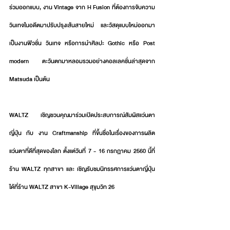
ร่วมออกแบบ, งาน Vintage จาก H Fusion ที่ต้องการจับความ
วินเทจในอดีตมาปรับปรุงเส้นสายใหม่ และวัสดุแบบใหม่ออกมา
เป็นงานฟิวชั่น วินเทจ หรือการนำศิลปะ Gothic หรือ Post 
modern ตะวันตกมาหลอมรวมอย่างคอลเลคชั่นล่าสุดจาก 
Matsuda เป็นต้น
WALTZ เชิญชวนคุณมาร่วมเปิดประสบการณ์สัมผัสแว่นตา
ญี่ปุ่น กับ งาน Craftmanship ที่ขึ้นชื่อในเรื่องของการผลิต
แว่นตาที่ดีที่สุดของโลก ตั้งแต่วันที่ 7 - 16 กรกฏาคม 2560 นี้ที่
ร้าน WALTZ ทุกสาขา และ เชิญรับชมนิทรรศการแว่นตาญี่ปุ่น
ได้ที่ร้าน WALTZ สาขา K-Village สุขุมวิท 26