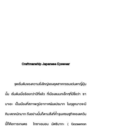
Craftmanship Japanese Eyewear
        จุดเริ่มต้นของความยิ่งใหญ่ของอุตสาหกรรมแว่นตาญี่ปุ่น
นั้น เริ่มต้นเมื่อร้อยกว่าปีที่แล้ว ที่เมืองชนบทเล็กๆที่มีชื่อว่า ซา
บาเอะ เป็นเมืองที่สภาพภูมิอากาศผันแปรมาก ในฤดูหนาวจะมี
หิมะตกหนักมาก ถึงอย่างนั้นก็ตามสิ่งที่ค้ำจุนเศรษฐกิจของแคว้น
นี้ก็คือการเกษตร  โกซาเอมอน มัตซินากะ ( Gozaemon 