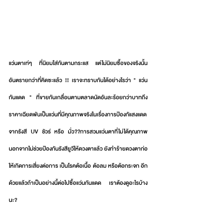
แว่นตาเท่ๆ ที่นิยมใส่กันตามกระแส แต่ไม่นิยมซื้อของจริงนั้น 
อันตรายกว่าที่คิดซะแล้ว !! เราจะทราบกันได้อย่างไรว่า " แว่น
กันแดด " ที่ขายกันเกลื่อนตามตลาดนัดอันละร้อยกว่าบาทถึง
ราคาเฉียดพันเป็นแว่นที่มีคุณภาพจริงในเรื่องการป้องกัแสงแดด
จากรังสี UV ชัวร์ หรือ มั่ว??การสวมแว่นตาที่ไม่ได้คุณภาพ 
นอกจากไม่ช่วยป้องกันรังสียูวีให้ดวงตาแล้ว ยังทำร้ายดวงตาก่อ
ให้เกิดการเสี่ยงต่อการ เป็นโรคต้อเนื้อ ต้อลม หรือต้อกระจก อีก
ด้วยแล้วถ้าเป็นอย่างนี้ต่อไปซื้อแว่นกันแดด เราต้องดูอะไรบ้าง
นะ?