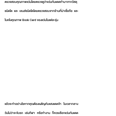
ตรวจสอบคุณภาพแว่นโดยตรวจดูว่าแว่นกันแดดทำมาจากวัสดุ
ชนิดใด และ เลนส์ชนิดใดโดยตรวจสอบจากร้านที่น่าเชื่อถือ และ 
ใบแจ้งคุณภาพ Book Card ของแว่นในแต่ละรุ่น
แล้วจะทำอย่างไรหากคุณต้องเผชิญกับแสงแดดจ้า ในเวลากลาง
วันไม่ว่าจะขับรถ เล่นกีฬา หรือทำงาน ก็ควรเลือกแว่นกันแดด