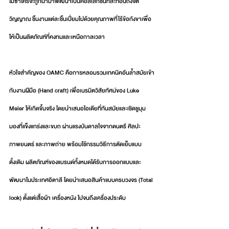
ไม่ซ้ำใครจะถูกนำมาพัฒนาเป็นคอลเลกชันที่สะท้อนถึงจิต
วิญญาณ ชิ้นงานแต่ละชิ้นเปี่ยมไปด้วยคุณภาพที่ไร้ข้อกังขาเพื่อ
ให้เป็นผลิตภัณฑ์ที่คงทนและเหนือกาลเวลา
หัวใจสำคัญของ OAMC คือการหลอมรวมเทคนิคอันล้ำสมัยเข้า
กับงานฝีมือ (Hand craft) เพื่อเนรมิตวิสัยทัศน์ของ Luke 
Meier ให้เกิดขึ้นจริง โดยนำเสนอไอเดียที่ทันสมัยและเชิดชูมุม
มองที่แข็งแกร่งและขบถ ผ่านแรงบันดาลใจจากดนตรี ศิลปะ 
ภาพยนตร์ และภาพถ่าย พร้อมใช้กรรมวิธีการตัดเย็บแบบ
ดั้งเดิม ผลิตภัณฑ์ของแบรนด์ทั้งหมดได้รับการออกแบบและ
พัฒนาในประเทศอิตาลี โดยนำเสนอสินค้าแบบครบวงจร (Total 
look) ตั้งแต่เสื้อผ้า เครื่องหนัง ไปจนถึงเครื่องประดับ