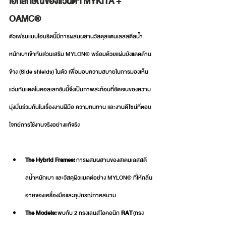
เอกลักษณ์ของแว่นตา MYKITA + 
OAMC® 
ตัวเฟรมแบบไฮบริดนี้มีการผสมผสานวัสดุสแตนเลสสตีลน้ำ
หนักเบาเข้ากับส่วนเสริม MYLON® พร้อมด้วยแผ่นบังแดดด้าน
ข้าง (Side shields) ในตัว เพื่อมอบความสบายในการมองเห็น 
แว่นกันแดดในคอลเลกชันนี้จึงเป็นภาพสะท้อนที่ชัดเจนของความ
มุ่งมั่นร่วมกันในเรื่องงานฝีมือ ความทนทาน และงานดีไซน์ที่ตอบ
โจทย์การใช้งานจริงอย่างแท้จริง
The Hybrid Frames:
 การผสมผสานของสเตนเลสสตี
ลน้ำหนักเบา และวัสดุผิวแมตต์อย่าง MYLON® ที่ให้กลิ่น
อายของเครื่องมือและอุปกรณ์ภาคสนาม
The Models:
 พบกับ 2 ทรงเลนส์ไอคอนิก 
RAT
 (ทรง