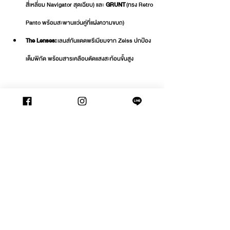
สี่เหลี่ยม Navigator สุดเฉียบ) และ 
GRUNT
 (ทรง Retro 
Panto พร้อมสะพานแว่นคู่ที่แฝงความขบถ)
The Lenses:
 เลนส์กันแดดพรีเมียมจาก Zeiss ปกป้อง
เต็มพิกัด พร้อมสารเคลือบตัดแสงสะท้อนขั้นสูง
นัดหมายเพื่อเข้าชมสินค้า และตรวจวัดสายตาได้ที่ 
https://l.waltzvision.com/Appointment
ข่าวสารและโปรโมชั่น
Brand
New Arrival