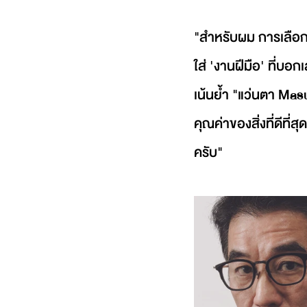
"สำหรับผม การเลือกใ
ใส่ 'งานฝีมือ' ที่บ
เน้นย้ำ "แว่นตา Mas
คุณค่าของสิ่งที่ดีที
ครับ"