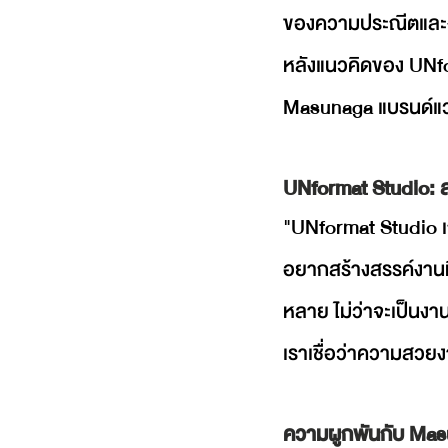
ของความประณีตและงา
หลังแนวคิดของ UNfo
Masunaga แบรนด์แว
UNformat Studio: สตู
"UNformat Studio เกิด
อยากสร้างสรรค์งานที
หลาย ไม่ว่าจะเป็นงา
เราเชื่อว่าความสวยงา
ความผูกพันกับ Mas