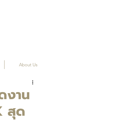
About Us
อดงาน
K สุด