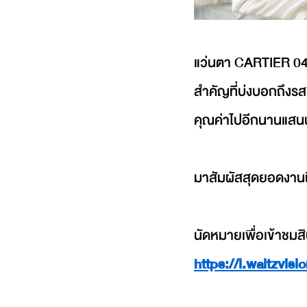
แว่นตา CARTIER 0421O
สำคัญที่บ่งบอกถึงร
คุณค่าไปอีกนานแส
มาสัมผัสสุดยอดงานฝี
นัดหมายเพื่อเข้าชมสิ
https://l.waltzvi