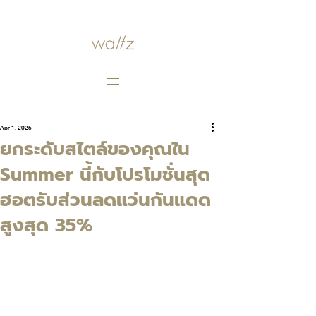
Apr 1, 2025
ยกระดับสไตล์ของคุณใน
Summer นี้กับโปรโมชั่นสุด
ฮอตรับส่วนลดแว่นกันแดด
สูงสุด 35%