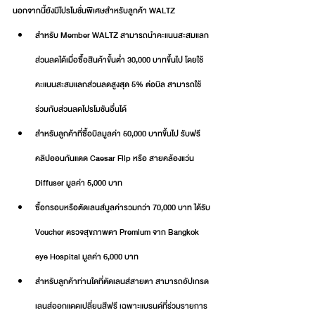
นอกจากนี้ยังมีโปรโมชั่นพิเศษสำหรับลูกค้า WALTZ
สำหรับ Member WALTZ สามารถนำคะแนนสะสมแลก
ส่วนลดได้เมื่อซื้อสินค้าขั้นต่ำ 30,000 บาทขึ้นไป โดยใช้
คะแนนสะสมแลกส่วนลดสูงสุด 5% ต่อบิล สามารถใช้
ร่วมกับส่วนลดโปรโมชันอื่นได้
สำหรับลูกค้าที่ซื้อบิลมูลค่า 50,000 บาทขึ้นไป รับฟรี
คลิปออนกันแดด Caesar Flip หรือ สายคล้องแว่น 
Diffuser มูลค่า 5,000 บาท
ซื้อกรอบหรือตัดเลนส์มูลค่ารวมกว่า 70,000 บาท ได้รับ 
Voucher ตรวจสุขภาพตา Premium จาก Bangkok 
eye Hospital มูลค่า 6,000 บาท
สำหรับลูกค้าท่านใดที่ตัดเลนส์สายตา สามารถอัปเกรด
เลนส์ออกแดดเปลี่ยนสีฟรี เฉพาะแบรนด์ที่ร่วมรายการ