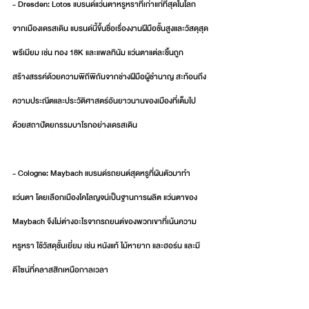
- Dresden: Lotos แบรนด์แว่นตาหรูหราที่เก่าแก่ที่สุดในโลก
จากเมืองเดรสเดิน แบรนด์นี้ขึ้นชื่อเรื่องงานฝีมือชั้นสูงและวัสดุสุด
พรีเมียม เช่น ทอง 18K และแพลทินัม แว่นตาแต่ละชิ้นถูก
สร้างสรรค์ด้วยความพิถีพิถันจากช่างฝีมือผู้ชำนาญ สะท้อนถึง
ความประณีตและประวัติศาสตร์อันยาวนานของเมืองที่เต็มไป
ด้วยสถาปัตยกรรมบาโรกอย่างเดรสเดิน
- Cologne: Maybach แบรนด์รถยนต์สุดหรูที่ผันตัวมาทำ
แว่นตา โดยเลือกเมืองโคโลญจน์เป็นฐานการผลิต แว่นตาของ 
Maybach จึงไม่ต่างอะไรจากรถยนต์ของพวกเขาที่เน้นความ
หรูหรา ใช้วัสดุชั้นเยี่ยม เช่น หนังแท้ ไม้หายาก และฮอร์น และมี
ดีไซน์ที่คลาสสิกเหนือกาลเวลา