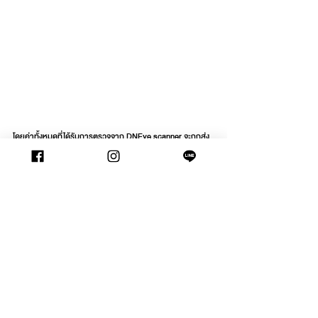
โดยค่าทั้งหมดที่ได้รับการตรวจจาก DNEye scanner จะถูกส่ง
ข้อมูลไปยัง rodenstock เพื่อใช้ในการคำนวณเพื่อนำมาผลิต
เลนส์สายตาให้เข้ากับสรีระดวงตาของคุณอย่างแท้จริง เพื่อมอบ
ประสบการณ์การมองเห็นที่ดีที่สุดให้กับคุณ  ได้ภาพคมชัด
ขึ้น92% ,แยกแยะความเข้มของสีได้ดีขึ้น82%,ใช้เวลาในการปรับ
ตัวน้อยลง 87%,มองเห็นในเวลากลางคืนได้ดีขึ้น80% และรู้สึก
สบายตาขึ้น 88%        