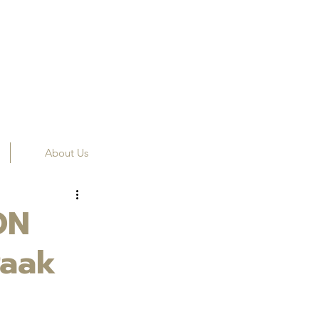
About Us
ON
Paak