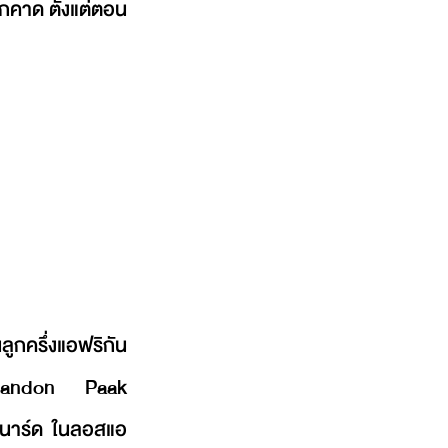
ทุกคาด ตั้งแต่ตอน
ครึ่งแอฟริกัน
randon Paak 
กซนาร์ด ในลอสแอ