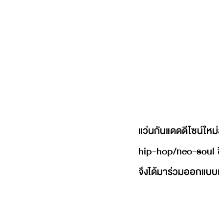
แว่นกันแดดดีไซน์ใหม่
hip-hop/neo-soul ชื
จึงได้มาร่วมออกแบบแ