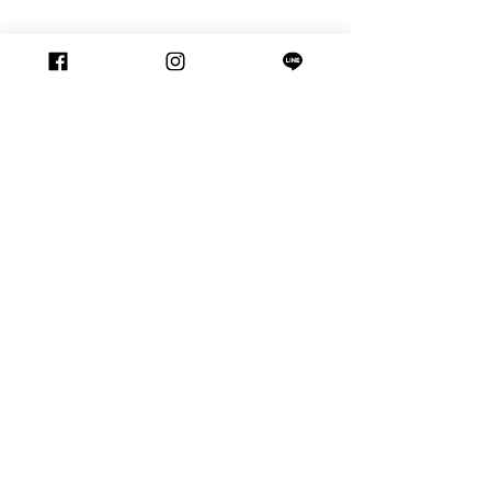
News
Optometry
Lenses
See All
Recent Posts