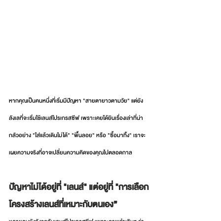
หากคุณเป็นคนหนึ่งที่เริ่มมีปัญหา "สายตายาวตามวัย" แต่ยัง
ลังเลที่จะเริ่มใช้เลนส์โปรเกรสซีฟ เพราะเคยได้ยินเรื่องเล่าที่น่า
กลัวอย่าง "ใส่แล้วเดินไม่ได้" "พื้นลอย" หรือ "ซื้อมาทิ้ง" เราจะ
เผยความจริงที่อาจเปลี่ยนความคิดของคุณไปตลอดกาล
ปัญหาไม่ได้อยู่ที่ "เลนส์" แต่อยู่ที่ "การเลือก
โครงสร้างเลนส์ที่เหมาะกับตนเอง” 