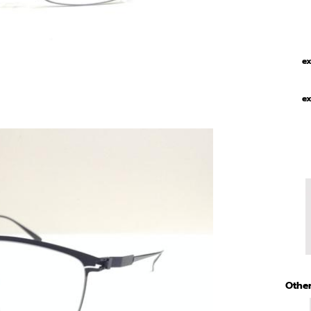
ex
ex
Other