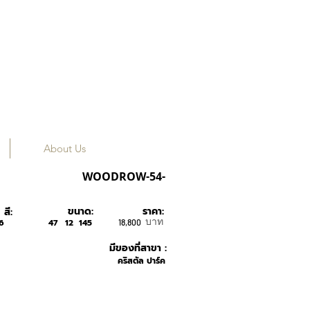
About Us
MYKITA
WOODROW-54-
ขนาด:
ราคา:
สี:
บาท
6
47
12
145
18,800
มีของที่สาขา :
คริสตัล ปาร์ค