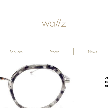
Services
Stores
News
0
T
SI