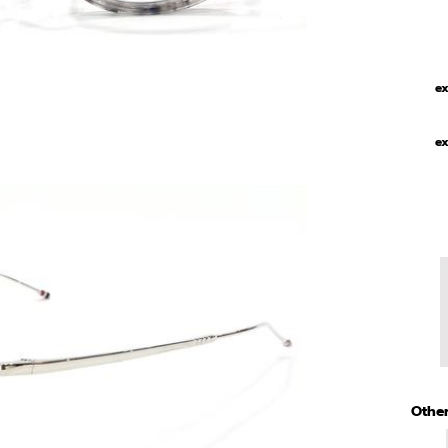
ex
ex
Other