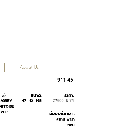
About Us
THOM BROWNE
911-45-
ขนาด:
ราคา:
สี:
บาท
3/GREY
47
12
145
27,600
ORTOISE
LVER
มีของที่สาขา :
สยาม พารา
กอน